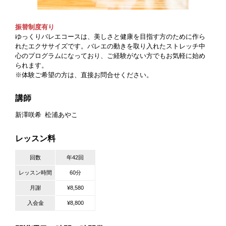
振替制度有り
ゆっくりバレエコースは、美しさと健康を目指す方のために作ら
れたエクササイズです。バレエの動きを取り入れたストレッチ中
心のプログラムになっており、ご経験がない方でもお気軽に始め
られます。
※体験ご希望の方は、直接お問合せください。
講師
新澤咲希
松浦あやこ
レッスン料
回数
年42回
レッスン時間
60分
月謝
¥8,580
入会金
¥8,800