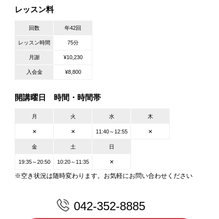
レッスン料
回数
年42回
レッスン時間
75分
月謝
¥10,230
入会金
¥8,800
開講曜日 時間・時間帯
月
火
水
木
✕
✕
11:40～12:55
✕
金
土
日
19:35～20:50
10:20～11:35
✕
※空き状況は随時変わります。お気軽にお問い合わせください
042-352-8885