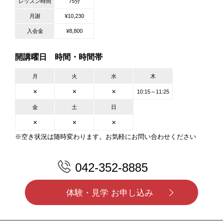
レッスン時間
75分
月謝
¥10,230
入会金
¥8,800
開講曜日 時間・時間帯
月
火
水
木
✕
✕
✕
10:15～11:25
金
土
日
✕
✕
✕
※空き状況は随時変わります。お気軽にお問い合わせください
042-352-8885
体験・見学 お申し込み