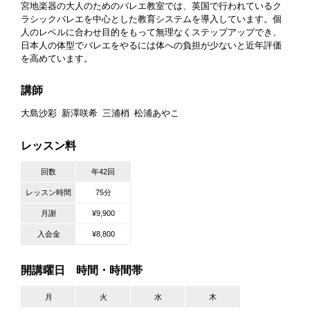
宮地楽器の大人のためのバレエ教室では、英国で行われているク
ラシックバレエを中心とした教育システムを導入しています。個
人のレベルに合わせ目的をもって無理なくステップアップでき、
日本人の体型でバレエをやるには体への負担が少ないと近年評価
を高めています。
講師
大島沙彩
新澤咲希
三浦梢
松浦あやこ
レッスン料
回数
年42回
レッスン時間
75分
月謝
¥9,900
入会金
¥8,800
開講曜日 時間・時間帯
月
火
水
木