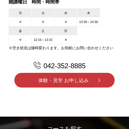
開講曜日 時間・時間帯
月
火
水
木
✕
✕
✕
13:30～14:30
金
土
日
✕
12:15～13:15
✕
※空き状況は随時変わります。お気軽にお問い合わせください
042-352-8885
体験・見学 お申し込み
コースを探す