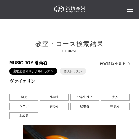
教室・コース検索結果
COURSE
MUSIC JOY 茗荷谷
教室情報を見る
宮地楽器オリジナルレッスン
個人レッスン
ヴァイオリン
幼児
小学生
中学生以上
大人
シニア
初心者
経験者
中級者
上級者