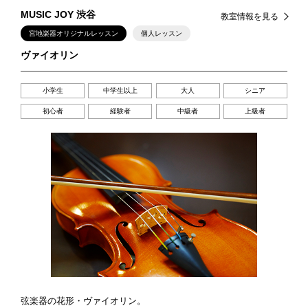
MUSIC JOY 渋谷
教室情報を見る
宮地楽器オリジナルレッスン
個人レッスン
ヴァイオリン
小学生
中学生以上
大人
シニア
初心者
経験者
中級者
上級者
弦楽器の花形・ヴァイオリン。