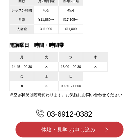
回数
月2回/日曜
月3回/日曜
レッスン時間
45分
45分
月謝
¥11,880〜
¥17,105〜
入会金
¥11,000
¥11,000
開講曜日 時間・時間帯
月
火
水
木
14:45～20:30
✕
16:00～20:30
✕
金
土
日
✕
✕
09:30～17:00
※空き状況は随時変わります。お気軽にお問い合わせください
03-6912-0382
体験・見学 お申し込み