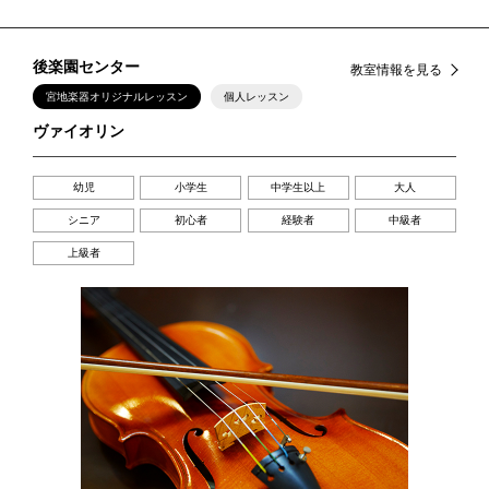
後楽園センター
教室情報を見る
宮地楽器オリジナルレッスン
個人レッスン
ヴァイオリン
幼児
小学生
中学生以上
大人
シニア
初心者
経験者
中級者
上級者