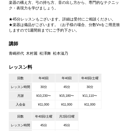
楽器の構え方、弓の持ち方、音の出し方から、専門的なテクニッ
ク・表現力を学びましょう。
★45分レッスンもございます。詳細は受付にご相談ください。
★楽器は備品がございます。（お子様の場合、分数Vnをご用意致
しますので1週間前までにご予約下さい。
講師
青嶋祥代
木村麗
松澤舞
松本滋乃
レッスン料
回数
年40回
年40回
年40回/土曜
レッスン時間
30分
45分
30分
月謝
¥10,230〜
¥15,180〜
¥11,110〜
入会金
¥11,000
¥11,000
¥11,000
回数
年40回/土曜
月2回/日曜
レッスン時間
45分
45分