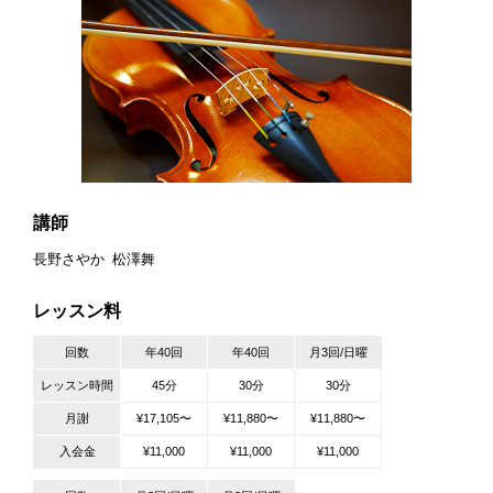
講師
長野さやか
松澤舞
レッスン料
回数
年40回
年40回
月3回/日曜
レッスン時間
45分
30分
30分
月謝
¥17,105〜
¥11,880〜
¥11,880〜
入会金
¥11,000
¥11,000
¥11,000