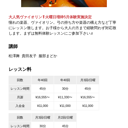
大人気ヴァイオリン❢火曜日増枠5月体験実施決定
憧れの楽器、ヴァイオリン。弓の持ち方や楽器の構え方など丁寧
にレッスン致します。お子様から大人の方まで経験問わず対応致
します。まずは無料体験レッスンにご参加下さい♬
講師
松澤舞
貴田友子
服部まどか
レッスン料
回数
年40回
年40回
月3回/日曜
レッスン時間
45分
30分
45分
月謝
¥16,555〜
¥11,330〜
¥16,555〜
入会金
¥11,000
¥11,000
¥11,000
回数
月3回/日曜
月2回/日曜
レッスン時間
30分
45分