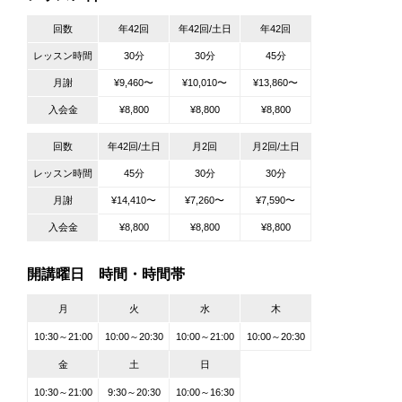
回数
年42回
年42回/土日
年42回
レッスン時間
30分
30分
45分
月謝
¥9,460〜
¥10,010〜
¥13,860〜
入会金
¥8,800
¥8,800
¥8,800
回数
年42回/土日
月2回
月2回/土日
レッスン時間
45分
30分
30分
月謝
¥14,410〜
¥7,260〜
¥7,590〜
入会金
¥8,800
¥8,800
¥8,800
開講曜日 時間・時間帯
月
火
水
木
10:30～21:00
10:00～20:30
10:00～21:00
10:00～20:30
金
土
日
10:30～21:00
9:30～20:30
10:00～16:30