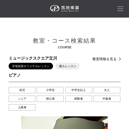
教室・コース検索結果
COURSE
ミュージックスクエア立川
教室情報を見る
宮地楽器オリジナルレッスン
個人レッスン
ピアノ
幼児
小学生
中学生以上
大人
シニア
初心者
経験者
中級者
上級者