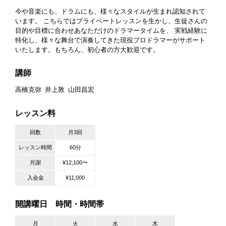
今や音楽にも、ドラムにも、様々なスタイルが生まれ認知されて
います。 こちらではプライベートレッスンを生かし、生徒さんの
目的や目標に合わせあなただけのドラマータイムを、 実戦経験に
特化し、様々な舞台で演奏してきた現役プロドラマーがサポート
いたします。もちろん、初心者の方大歓迎です。
講師
高橋克弥
井上敦
山田昌宏
レッスン料
回数
月3回
レッスン時間
60分
月謝
¥12,100〜
入会金
¥11,000
開講曜日 時間・時間帯
月
火
水
木