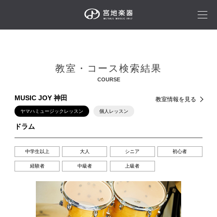
教室・コース検索結果
COURSE
MUSIC JOY 神田
教室情報を見る
ヤマハミュージックレッスン
個人レッスン
ドラム
中学生以上
大人
シニア
初心者
経験者
中級者
上級者