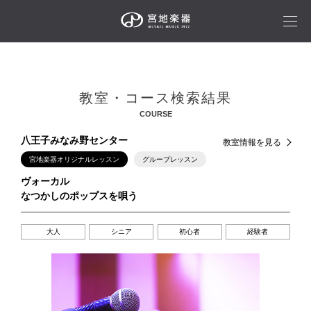
教室・コース検索結果
COURSE
八王子みなみ野センター
教室情報を見る
宮地楽器オリジナルレッスン
グループレッスン
ヴォーカル
なつかしのポップスを唄う
大人
シニア
初心者
経験者