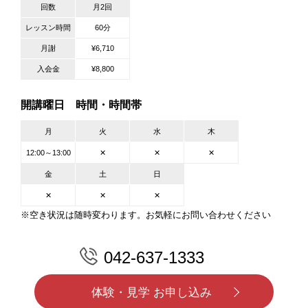
回数
月2回
レッスン時間
60分
月謝
¥6,710
入会金
¥8,800
開講曜日 時間・時間帯
月
火
水
木
12:00～13:00
✕
✕
✕
金
土
日
✕
✕
✕
※空き状況は随時変わります。お気軽にお問い合わせください
042-637-1333
体験・見学 お申し込み