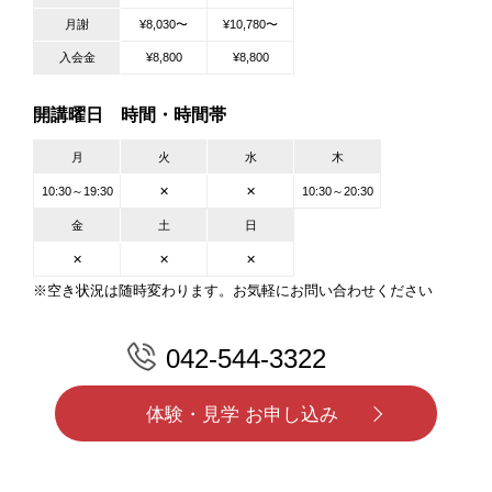
月謝
¥8,030〜
¥10,780〜
入会金
¥8,800
¥8,800
開講曜日 時間・時間帯
月
火
水
木
10:30～19:30
✕
✕
10:30～20:30
金
土
日
✕
✕
✕
※空き状況は随時変わります。お気軽にお問い合わせください
042-544-3322
体験・見学 お申し込み