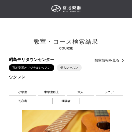
教室・コース検索結果
COURSE
昭島モリタウンセンター
教室情報を見る
宮地楽器オリジナルレッスン
個人レッスン
ウクレレ
小学生
中学生以上
大人
シニア
初心者
経験者