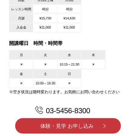
回数
月2回/土曜
月2回
レッスン時間
45分
45分
月謝
¥15,730
¥14,630
入会金
¥11,000
¥11,000
開講曜日 時間・時間帯
月
火
水
木
✕
✕
10:15～21:30
✕
金
土
日
✕
10:00～16:30
✕
※空き状況は随時変わります。お気軽にお問い合わせください
03-5456-8300
体験・見学 お申し込み