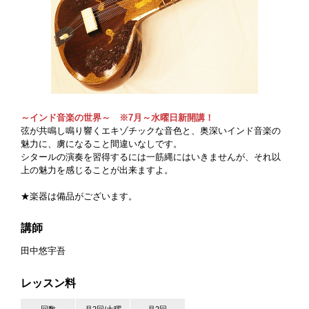
～インド音楽の世界～ ※7月～水曜日新開講！
弦が共鳴し鳴り響くエキゾチックな音色と、奥深いインド音楽の
魅力に、虜になること間違いなしです。
シタールの演奏を習得するには一筋縄にはいきませんが、それ以
上の魅力を感じることが出来ますよ。
★楽器は備品がございます。
講師
田中悠宇吾
レッスン料