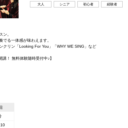
大人
シニア
初心者
経験者
スン。
奏でる一体感が味わえます。
「Looking For You」「WHY WE SING」など
新開講！ 無料体験随時受付中♪】
回
分
210