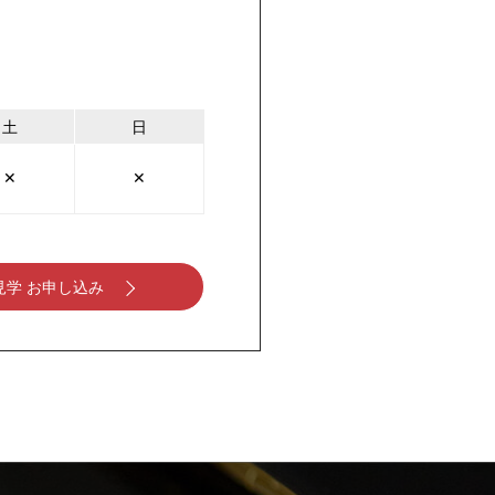
土
日
✕
✕
見学 お申し込み