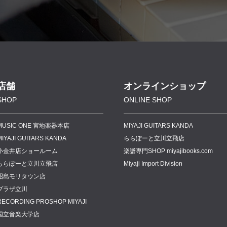
店舗
オンラインショップ
SHOP
ONLINE SHOP
MUSIC ONE 宮地楽器本店
MIYAJI GUITARS KANDA
MIYAJI GUITARS KANDA
ららぽーと立川立飛店
小金井店ショールーム
楽譜専門
SHOP miyajibooks.com
ららぽーと立川立飛店
Miyaji Import Division
昭島モリタウン店
プラザ立川
RECORDING PROSHOP MIYAJI
国立音楽大学店