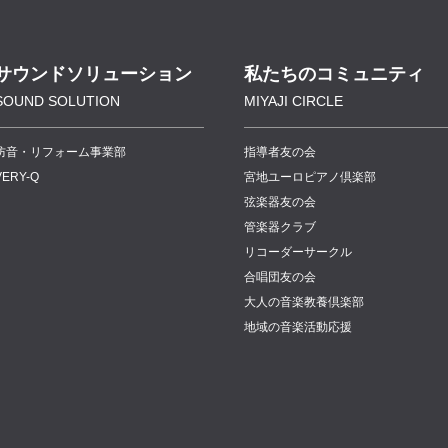
サウンドソリューション
私たちのコミュニティ
SOUND SOLUTION
MIYAJI CIRCLE
防音・リフォーム事業部
指導者友の会
VERY-Q
宮地ユーロピアノ倶楽部
弦楽器友の会
管楽器クラブ
リコーダーサークル
合唱団友の会
大人の音楽教養倶楽部
地域の音楽活動応援