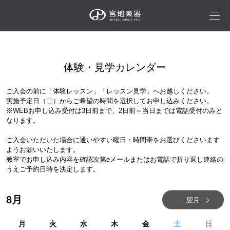
体験・見学カレンダー
ご入会の前に「体験レッスン」「レッスン見学」へお越しください。
実施予定日（
〇
）からご希望の時間を選択してお申し込みください。
※WEBお申し込み受付は3日前まで、2日前～当日までは電話受付のみと
なります。
ご入会いただいた場合に通いやすい曜日・時間帯をお選びくださいます
ようお願いいたします。
教室でお申し込み内容を確認次第eメールまたはお電話で折り返し連絡の
うえご予約日時を決定します。
8
月
翌月
月
火
水
木
金
土
日