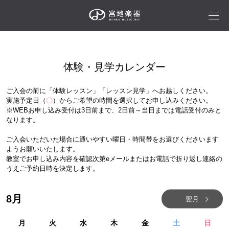
体験・見学カレンダー
ご入会の前に「体験レッスン」「レッスン見学」へお越しください。
実施予定日（
〇
）からご希望の時間を選択してお申し込みください。
※WEBお申し込み受付は3日前まで、2日前～当日までは電話受付のみと
なります。
ご入会いただいた場合に通いやすい曜日・時間帯をお選びくださいます
ようお願いいたします。
教室でお申し込み内容を確認次第eメールまたはお電話で折り返し連絡の
うえご予約日時を決定します。
8
月
翌月
月
火
水
木
金
土
日