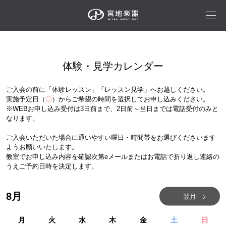
体験・見学カレンダー
ご入会の前に「体験レッスン」「レッスン見学」へお越しください。
実施予定日（
〇
）からご希望の時間を選択してお申し込みください。
※WEBお申し込み受付は3日前まで、2日前～当日までは電話受付のみと
なります。
ご入会いただいた場合に通いやすい曜日・時間帯をお選びくださいます
ようお願いいたします。
教室でお申し込み内容を確認次第eメールまたはお電話で折り返し連絡の
うえご予約日時を決定します。
8
月
翌月
月
火
水
木
金
土
日