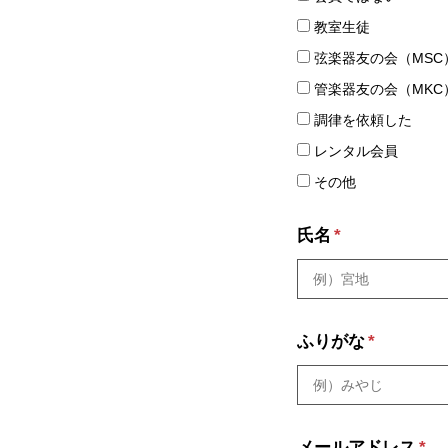
教室生徒
弦楽器友の会（MSC
管楽器友の会（MKC
調律を依頼した
レンタル会員
その他
氏名
*
ふりがな
*
メールアドレス
*