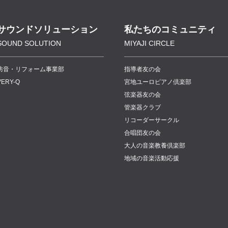
サウンドソリューション
私たちのコミュニティ
SOUND SOLUTION
MIYAJI CIRCLE
防音・リフォーム事業部
指導者友の会
VERY-Q
宮地ユーロピアノ倶楽部
弦楽器友の会
管楽器クラブ
リコーダーサークル
合唱団友の会
大人の音楽教養倶楽部
地域の音楽活動応援