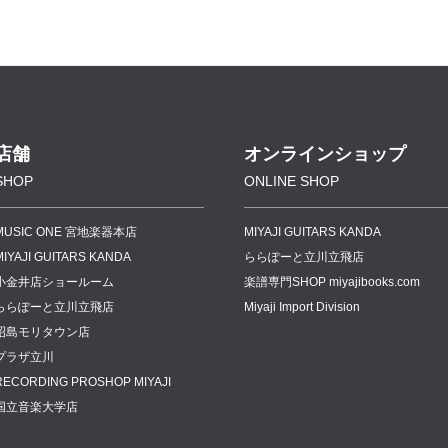
店舗
オンラインショップ
SHOP
ONLINE SHOP
MUSIC ONE 宮地楽器本店
MIYAJI GUITARS KANDA
MIYAJI GUITARS KANDA
ららぽーと立川立飛店
小金井店ショールーム
楽譜専門
SHOP miyajibooks.com
ららぽーと立川立飛店
Miyaji Import Division
昭島モリタウン店
プラザ立川
RECORDING PROSHOP MIYAJI
国立音楽大学店