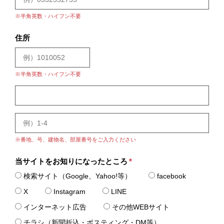
※半角英数・ハイフン不要
住所
※半角英数・ハイフン不要
※番地、号、建物名、部屋番号をご入力ください
当サイトをお知りになったところ
*
検索サイト（Google、Yahoo!等）
facebook
X
Instagram
LINE
インターネット広告
その他WEBサイト
チラシ（新聞折込・ポスティング・DM等）