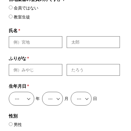
会員ではない
教室生徒
氏名
*
ふりがな
*
生年月日
*
年
月
日
性別
男性