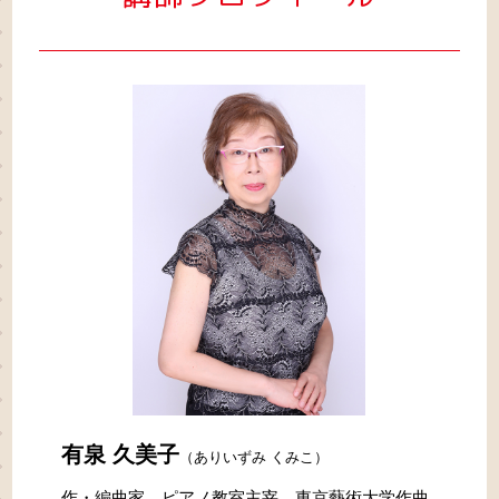
有泉 久美子
（ありいずみ くみこ）
作・編曲家、ピアノ教室主宰。東京藝術大学作曲