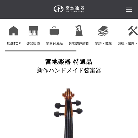
店舗TOP
楽器販売
楽器付属品
音楽関連雑貨
楽譜・書籍
調律・修理・
宮地楽器 特選品
新作ハンドメイド弦楽器