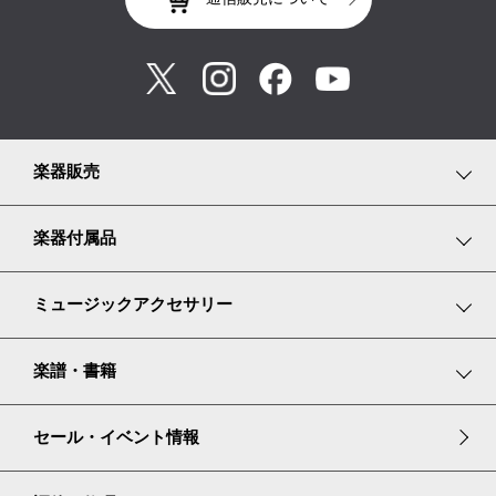
楽器販売
鍵盤楽器
楽器付属品
弦楽器
鍵盤楽器小物
ミュージックアクセサリー
管楽器
弦楽器小物
リトミックスカーフ
楽譜・書籍
リコーダー
管楽器小物
グランドピアノ譜面台カバー
楽譜コーナーのご紹介
セール・イベント情報
アイリッシュハープ
ピアノ耐震・防振グッズ