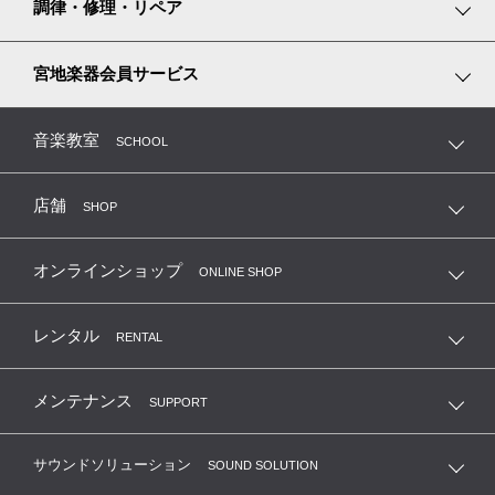
楽譜専門ショップ miyajibooks.com
調律・修理・リペア
リズム積み木
ピアノ調律
宮地楽器会員サービス
ピアノ専用シューズ
弦楽器の修理・調整・毛替
MTC 指導者友の会（鍵盤楽器）
音楽教室
SCHOOL
音楽教室レッスン看板
管楽器の修理・リペア
MEP 宮地ユーロピアノクラブ
店舗
SHOP
MSC 弦楽器友の会
オンラインショップ
ONLINE SHOP
MKC 管楽器クラブ
レンタル
RENTAL
リコーダーサークル
メンテナンス
SUPPORT
合唱団友の会
サウンドソリューション
SOUND SOLUTION