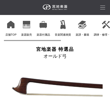
店舗TOP
楽器販売
楽器付属品
音楽関連雑貨
楽譜・書籍
調律・修理・
宮地楽器 特選品
オールド弓