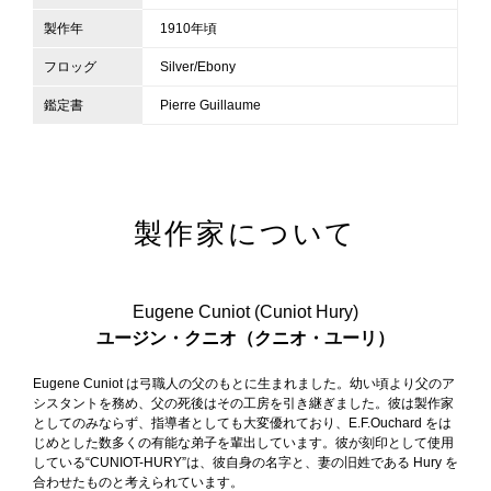
製作年
1910年頃
フロッグ
Silver/Ebony
鑑定書
Pierre Guillaume
製作家について
Eugene Cuniot (Cuniot Hury)
ユージン・クニオ（クニオ・ユーリ）
Eugene Cuniot は弓職人の父のもとに生まれました。幼い頃より父のア
シスタントを務め、父の死後はその工房を引き継ぎました。彼は製作家
としてのみならず、指導者としても大変優れており、E.F.Ouchard をは
じめとした数多くの有能な弟子を輩出しています。彼が刻印として使用
している“CUNIOT-HURY”は、彼自身の名字と、妻の旧姓である Hury を
合わせたものと考えられています。