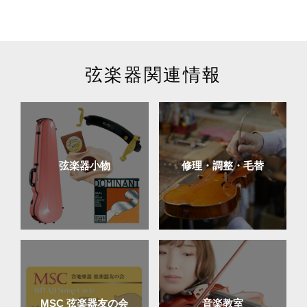
取り扱い楽器
弦楽器関連情報
鍵盤楽器
弦楽器
弦楽器小物
修理・調整・毛替
管楽器
リコーダー
MSC 弦楽器友の会
音楽教室