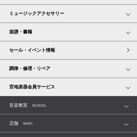
弦楽器
鍵盤楽器小物
ミュージックアクセサリー
管楽器
弦楽器小物
リトミックスカーフ
楽譜・書籍
リコーダー
管楽器小物
グランドピアノ譜面台カバー
楽譜コーナーのご紹介
セール・イベント情報
アイリッシュハープ
ピアノ耐震・防振グッズ
楽譜専門ショップ miyajibooks.com
調律・修理・リペア
リズム積み木
ピアノ調律
宮地楽器会員サービス
ピアノ専用シューズ
弦楽器の修理・調整・毛替
MTC 指導者友の会（鍵盤楽器）
音楽教室
SCHOOL
音楽教室レッスン看板
管楽器の修理・リペア
MEP 宮地ユーロピアノクラブ
店舗
SHOP