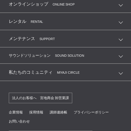
MSC 弦楽器友の会
オンラインショップ
ONLINE SHOP
MKC 管楽器クラブ
レンタル
RENTAL
リコーダーサークル
メンテナンス
SUPPORT
合唱団友の会
サウンドソリューション
SOUND SOLUTION
大人の音楽教養俱楽部
私たちのコミュニティ
MIYAJI CIRCLE
練習室レンタル会員
法人のお客様へ 宮地商会 卸営業課
国立音楽大学卒業生サポートクラブ
企業情報
採用情報
講師連絡帳
プライバシーポリシー
お問い合わせ