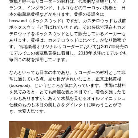
黄楊と呼べるリコーダーの材料は、代表的な産地として、フ
ランス、イングランド、トルコなどのヨーロッパ黄楊と、日
本の御蔵島黄楊などがあります。黄楊の英語名は
boxwood（ボックスウッド）ですが、カステロウッドも以前
ボックスウッドと呼ばれていたため、その名残で現在もカス
テロウッドをボックスウッドとして販売しているメーカーも
あります。黄楊は、カステロウッドに比べて、かなり緻密で
す。 宮地楽器オリジナルリコーダーにおいては2017年発売の
モデルでこの御蔵島黄楊に着目し、2018年以降のモデルでも
毎回この材を採用しています。
なんといっても日本の木であり、リコーダーの材料として非
常に適している点、見た目がきれいなこと、正真正銘黄楊
(boxwood)、というところが気に入っています。 実際に材料
を見てみると、とても綺麗な色と木目です。着色を施したモ
デルもありますが、あえて木肌を見せるオイルフィニッシュ
仕様のものも木目の美しさをダイレクトに味わうことがで
き、大変人気です。