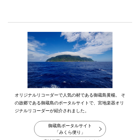
当する。
2017年、浜松に「リコーダー工房 Tokuryudo」を開設。
日々製作意欲を燃やす、日本を代表するリコーダー製作家である。
過去の宮地楽器オリジナルシリーズは、すべて彼の手によるものであ
る。
オリジナルリコーダーで人気の材である御蔵島黄楊。
そ
の故郷である御蔵島のポータルサイトで、宮地楽器オリ
ジナルリコーダーが紹介されました。
御蔵島ポータルサイト
「みくら便り」