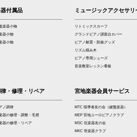
楽器付属品
ミュージックアクセサリ
盤楽器小物
リトミックスカーフ
楽器小物
グランドピアノ譜面台カバー
楽器小物
ピアノ耐震・防振グッズ
リズム積み木
ピアノ専用シューズ
音楽教室レッスン看板
調律・修理・リペア
宮地楽器会員サービス
アノ調律
MTC 指導者友の会（鍵盤楽器）
楽器の修理・調整・毛替
MEP 宮地ユーロピアノクラブ
楽器の修理・リペア
MSC 弦楽器友の会
MKC 管楽器クラブ