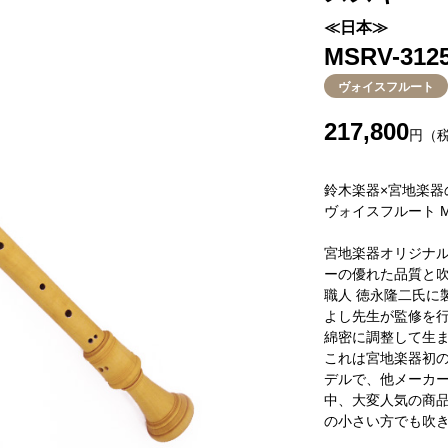
≪日本≫
MSRV-312
ヴォイスフルート
217,800
円（
鈴木楽器×宮地楽器
ヴォイスフルート MS
宮地楽器オリジナル
ーの優れた品質と
職人 徳永隆二氏に
よし先生が監修を
綿密に調整して生
これは宮地楽器初
デルで、他メーカ
中、大変人気の商
の小さい方でも吹