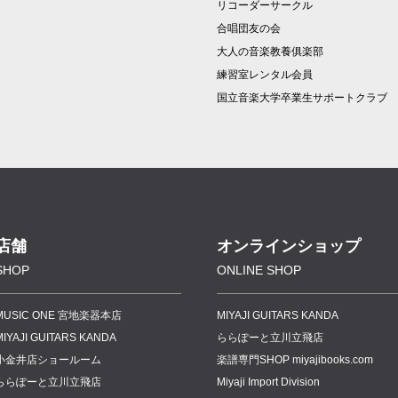
リコーダーサークル
合唱団友の会
大人の音楽教養俱楽部
練習室レンタル会員
国立音楽大学卒業生サポートクラブ
店舗
オンラインショップ
SHOP
ONLINE SHOP
MUSIC ONE 宮地楽器本店
MIYAJI GUITARS KANDA
MIYAJI GUITARS KANDA
ららぽーと立川立飛店
小金井店ショールーム
楽譜専門
SHOP miyajibooks.com
ららぽーと立川立飛店
Miyaji Import Division