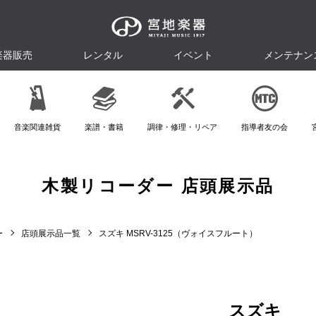
楽器販売
レンタル
イベント
メンテナン
音楽関連雑貨
楽譜・書籍
調律・修理・リペア
指導者友の会
木製リコーダー 店頭展示品
ー
店頭展示品一覧
スズキ MSRV-3125（ヴォイスフルート）
スズキ