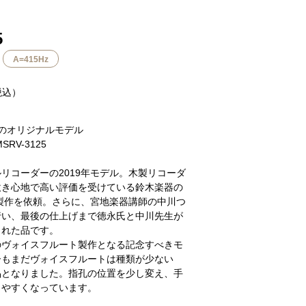
5
A=415Hz
税込）
のオリジナルモデル
RV-3125
リコーダーの2019年モデル。木製リコーダ
吹き心地で高い評価を受けている鈴木楽器の
製作を依頼。さらに、宮地楽器講師の中川つ
行い、最後の仕上げまで徳永氏と中川先生が
まれた品です。
のヴォイスフルート製作となる記念すべきモ
ーもまだヴォイスフルートは種類が少ない
品となりました。指孔の位置を少し変え、手
きやすくなっています。