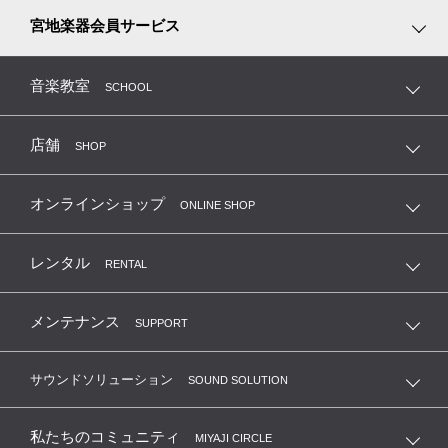
リズム積み木
ピアノ調律
宮地楽器会員サービス
ピアノ専用シューズ
弦楽器の修理・調整・毛替
MTC 指導者友の会（鍵盤楽器）
音楽教室
SCHOOL
音楽教室レッスン看板
管楽器の修理・リペア
MEP 宮地ユーロピアノクラブ
店舗
SHOP
MSC 弦楽器友の会
オンラインショップ
ONLINE SHOP
MKC 管楽器クラブ
レンタル
RENTAL
リコーダーサークル
メンテナンス
SUPPORT
合唱団友の会
サウンドソリューション
SOUND SOLUTION
大人の音楽教養俱楽部
私たちのコミュニティ
MIYAJI CIRCLE