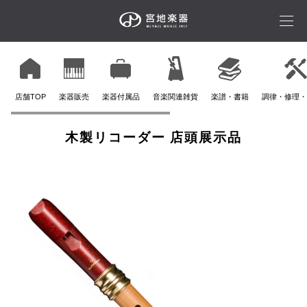
店舗TOP
楽器販売
楽器付属品
音楽関連雑貨
楽譜・書籍
調律・修理・
木製リコーダー 店頭展示品