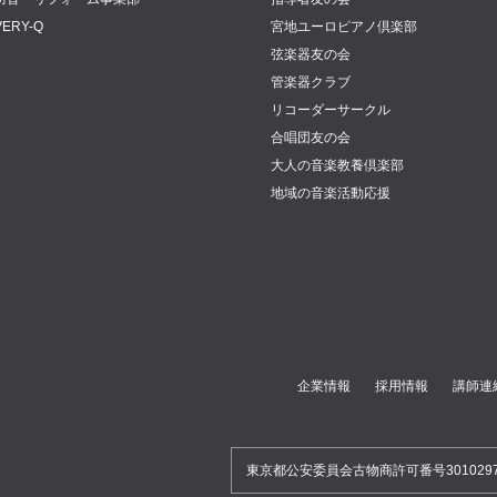
VERY-Q
宮地ユーロピアノ倶楽部
弦楽器友の会
管楽器クラブ
リコーダーサークル
合唱団友の会
大人の音楽教養倶楽部
地域の音楽活動応援
企業情報
採用情報
講師連
東京都公安委員会古物商許可番号30102970