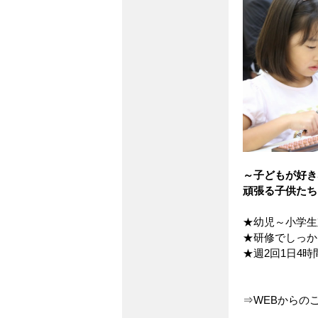
～子どもが好き
頑張る子供たち
★幼児～小学生
★研修でしっか
★週2回1日4
⇒
WEBからの