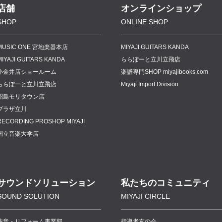
店舗
オンラインショップ
SHOP
ONLINE SHOP
MUSIC ONE 宮地楽器本店
MIYAJI GUITARS KANDA
MIYAJI GUITARS KANDA
ららぽーと立川立飛店
小金井店ショールーム
楽譜専門
SHOP miyajibooks.com
ららぽーと立川立飛店
Miyaji Import Division
昭島モリタウン店
プラザ立川
RECORDING PROSHOP MIYAJI
国立音楽大学店
サウンドソリューション
私たちのコミュニティ
SOUND SOLUTION
MIYAJI CIRCLE
防音・リフォーム事業部
指導者友の会