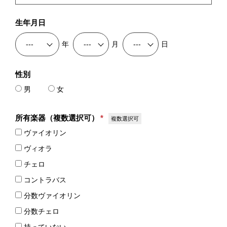
生年月日
年
月
日
性別
男
女
所有楽器（複数選択可）
*
複数選択可
ヴァイオリン
ヴィオラ
チェロ
コントラバス
分数ヴァイオリン
分数チェロ