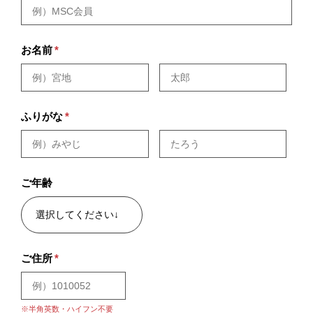
お名前
*
ふりがな
*
ご年齢
ご住所
*
※半角英数・ハイフン不要