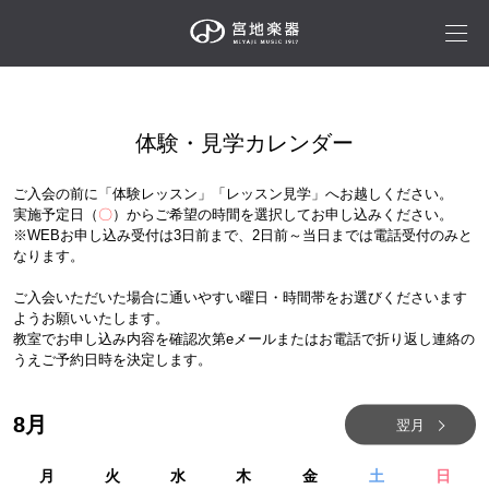
体験・見学カレンダー
ご入会の前に「体験レッスン」「レッスン見学」へお越しください。
実施予定日（
〇
）からご希望の時間を選択してお申し込みください。
※WEBお申し込み受付は3日前まで、2日前～当日までは電話受付のみと
なります。
ご入会いただいた場合に通いやすい曜日・時間帯をお選びくださいます
ようお願いいたします。
教室でお申し込み内容を確認次第eメールまたはお電話で折り返し連絡の
うえご予約日時を決定します。
8
月
翌月
月
火
水
木
金
土
日