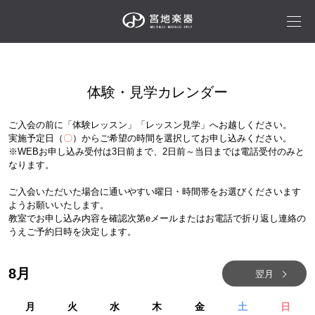
体験・見学カレンダー
ご入会の前に「体験レッスン」「レッスン見学」へお越しください。
実施予定日（
〇
）からご希望の時間を選択してお申し込みください。
※WEBお申し込み受付は3日前まで、2日前～当日までは電話受付のみと
なります。
ご入会いただいた場合に通いやすい曜日・時間帯をお選びくださいます
ようお願いいたします。
教室でお申し込み内容を確認次第eメールまたはお電話で折り返し連絡の
うえご予約日時を決定します。
8
月
翌月
月
火
水
木
金
土
日