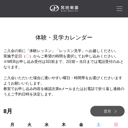
体験・見学カレンダー
ご入会の前に「体験レッスン」「レッスン見学」へお越しください。
実施予定日（
〇
）からご希望の時間を選択してお申し込みください。
※WEBお申し込み受付は3日前まで、2日前～当日までは電話受付のみと
なります。
ご入会いただいた場合に通いやすい曜日・時間帯をお選びくださいます
ようお願いいたします。
教室でお申し込み内容を確認次第eメールまたはお電話で折り返し連絡の
うえご予約日時を決定します。
8
月
翌月
月
火
水
木
金
土
日