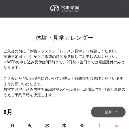
体験・見学カレンダー
ご入会の前に「体験レッスン」「レッスン見学」へお越しください。
実施予定日（
〇
）からご希望の時間を選択してお申し込みください。
※WEBお申し込み受付は3日前まで、2日前～当日までは電話受付のみと
なります。
ご入会いただいた場合に通いやすい曜日・時間帯をお選びくださいます
ようお願いいたします。
教室でお申し込み内容を確認次第eメールまたはお電話で折り返し連絡の
うえご予約日時を決定します。
8
月
翌月
月
火
水
木
金
土
日