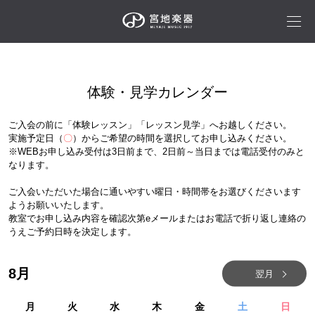
体験・見学カレンダー
ご入会の前に「体験レッスン」「レッスン見学」へお越しください。
実施予定日（
〇
）からご希望の時間を選択してお申し込みください。
※WEBお申し込み受付は3日前まで、2日前～当日までは電話受付のみと
なります。
ご入会いただいた場合に通いやすい曜日・時間帯をお選びくださいます
ようお願いいたします。
教室でお申し込み内容を確認次第eメールまたはお電話で折り返し連絡の
うえご予約日時を決定します。
8
月
翌月
月
火
水
木
金
土
日