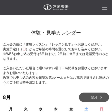
体験・見学カレンダー
ご入会の前に「体験レッスン」「レッスン見学」へお越しください。
実施予定日（
〇
）からご希望の時間を選択してお申し込みください。
※WEBお申し込み受付は3日前まで、2日前～当日までは電話受付のみと
なります。
ご入会いただいた場合に通いやすい曜日・時間帯をお選びくださいます
ようお願いいたします。
教室でお申し込み内容を確認次第eメールまたはお電話で折り返し連絡の
うえご予約日時を決定します。
8
月
翌月
月
火
水
木
金
土
日