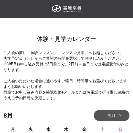
体験・見学カレンダー
ご入会の前に「体験レッスン」「レッスン見学」へお越しください。
実施予定日（
〇
）からご希望の時間を選択してお申し込みください。
※WEBお申し込み受付は3日前まで、2日前～当日までは電話受付のみと
なります。
ご入会いただいた場合に通いやすい曜日・時間帯をお選びくださいます
ようお願いいたします。
教室でお申し込み内容を確認次第eメールまたはお電話で折り返し連絡の
うえご予約日時を決定します。
8
月
翌月
月
火
水
木
金
土
日