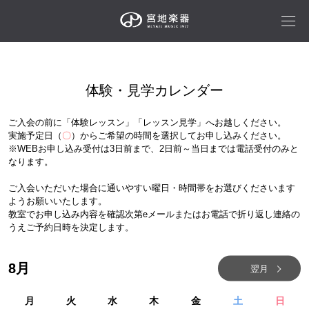
体験・見学カレンダー
ご入会の前に「体験レッスン」「レッスン見学」へお越しください。
実施予定日（
〇
）からご希望の時間を選択してお申し込みください。
※WEBお申し込み受付は3日前まで、2日前～当日までは電話受付のみと
なります。
ご入会いただいた場合に通いやすい曜日・時間帯をお選びくださいます
ようお願いいたします。
教室でお申し込み内容を確認次第eメールまたはお電話で折り返し連絡の
うえご予約日時を決定します。
8
月
翌月
月
火
水
木
金
土
日