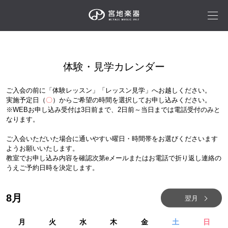
体験・見学カレンダー
ご入会の前に「体験レッスン」「レッスン見学」へお越しください。
実施予定日（
〇
）からご希望の時間を選択してお申し込みください。
※WEBお申し込み受付は3日前まで、2日前～当日までは電話受付のみと
なります。
ご入会いただいた場合に通いやすい曜日・時間帯をお選びくださいます
ようお願いいたします。
教室でお申し込み内容を確認次第eメールまたはお電話で折り返し連絡の
うえご予約日時を決定します。
8
月
翌月
月
火
水
木
金
土
日