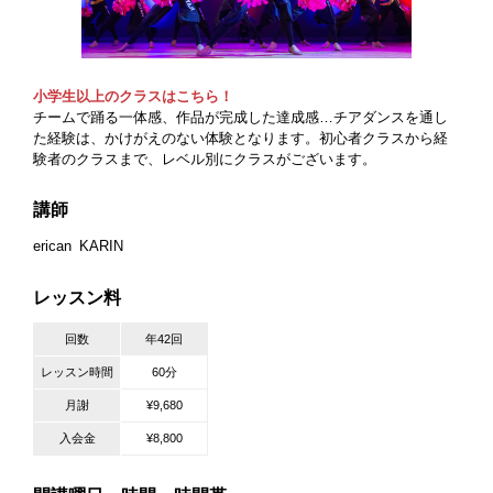
小学生以上のクラスはこちら！
チームで踊る一体感、作品が完成した達成感…チアダンスを通し
た経験は、かけがえのない体験となります。初心者クラスから経
験者のクラスまで、レベル別にクラスがございます。
講師
erican
KARIN
レッスン料
回数
年42回
レッスン時間
60分
月謝
¥9,680
入会金
¥8,800