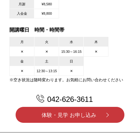
月謝
¥8,580
入会金
¥8,800
開講曜日 時間・時間帯
月
火
水
木
✕
✕
15:30～16:15
✕
金
土
日
✕
12:30～13:15
✕
※空き状況は随時変わります。お気軽にお問い合わせください
042-626-3611
体験・見学 お申し込み