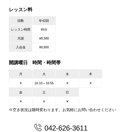
レッスン料
回数
年42回
レッスン時間
45分
月謝
¥8,580
入会金
¥8,800
開講曜日 時間・時間帯
月
火
水
木
✕
16:10～16:55
✕
✕
金
土
日
✕
✕
✕
※空き状況は随時変わります。お気軽にお問い合わせください
042-626-3611