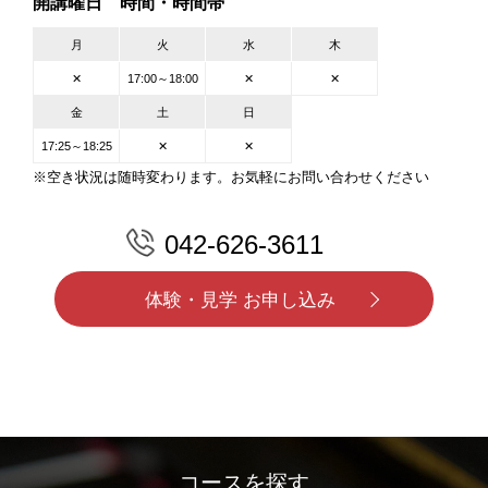
開講曜日 時間・時間帯
月
火
水
木
✕
17:00～18:00
✕
✕
金
土
日
17:25～18:25
✕
✕
※空き状況は随時変わります。お気軽にお問い合わせください
042-626-3611
体験・見学 お申し込み
コースを探す