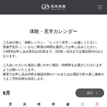
体験・見学カレンダー
ご入会の前に「体験レッスン」「レッスン見学」へお越しください。
実施予定日（
〇
）からご希望の時間を選択してお申し込みください。
※WEBお申し込み受付は3日前まで、2日前～当日までは電話受付のみと
なります。
ご入会いただいた場合に通いやすい曜日・時間帯をお選びくださいます
ようお願いいたします。
教室でお申し込み内容を確認次第eメールまたはお電話で折り返し連絡の
うえご予約日時を決定します。
8
月
翌月
月
火
水
木
金
土
日