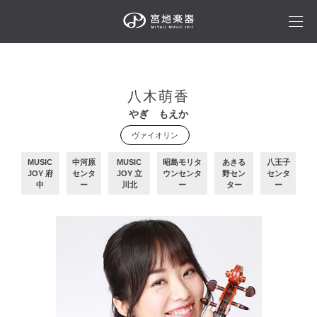
八木萌香
やぎ もえか
ヴァイオリン
MUSIC
中河原
MUSIC
昭島モリタ
あきる
八王子
JOY 府
センタ
JOY 立
ウンセンタ
野セン
センタ
中
ー
川北
ー
ター
ー