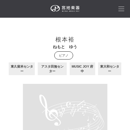
根本裕
ねもと ゆう
ピアノ
東久留米センタ
アスタ田無セン
MUSIC JOY 府
東大和センタ
ー
ター
中
ー