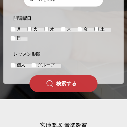
開講曜日
月
火
水
木
金
土
日
レッスン形態
個人
グループ
検索する
宮地楽器 音楽教室