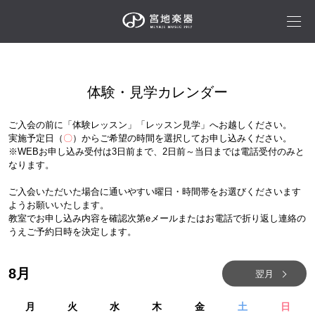
体験・見学カレンダー
ご入会の前に「体験レッスン」「レッスン見学」へお越しください。
実施予定日（
〇
）からご希望の時間を選択してお申し込みください。
※WEBお申し込み受付は3日前まで、2日前～当日までは電話受付のみと
なります。
ご入会いただいた場合に通いやすい曜日・時間帯をお選びくださいます
ようお願いいたします。
教室でお申し込み内容を確認次第eメールまたはお電話で折り返し連絡の
うえご予約日時を決定します。
8
月
翌月
月
火
水
木
金
土
日