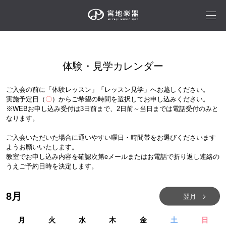
体験・見学カレンダー
ご入会の前に「体験レッスン」「レッスン見学」へお越しください。
実施予定日（
〇
）からご希望の時間を選択してお申し込みください。
※WEBお申し込み受付は3日前まで、2日前～当日までは電話受付のみと
なります。
ご入会いただいた場合に通いやすい曜日・時間帯をお選びくださいます
ようお願いいたします。
教室でお申し込み内容を確認次第eメールまたはお電話で折り返し連絡の
うえご予約日時を決定します。
8
月
翌月
月
火
水
木
金
土
日