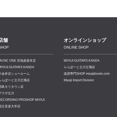
店舗
オンラインショップ
SHOP
ONLINE SHOP
MUSIC ONE 宮地楽器本店
MIYAJI GUITARS KANDA
MIYAJI GUITARS KANDA
ららぽーと立川立飛店
小金井店ショールーム
楽譜専門
SHOP miyajibooks.com
ららぽーと立川立飛店
Miyaji Import Division
昭島モリタウン店
プラザ立川
RECORDING PROSHOP MIYAJI
国立音楽大学店