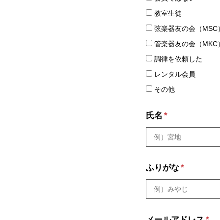
教室生徒
弦楽器友の会（MSC
管楽器友の会（MKC
調律を依頼した
レンタル会員
その他
氏名
*
ふりがな
*
メールアドレス
*