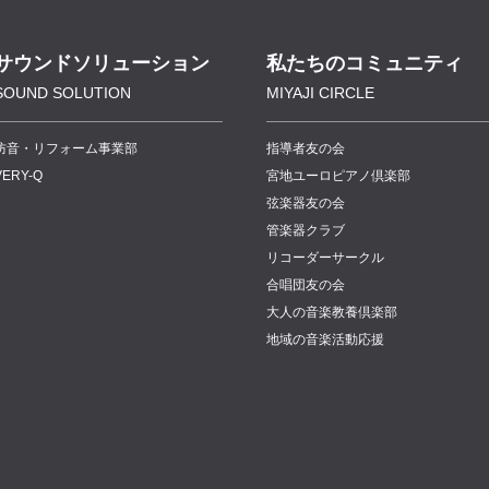
サウンドソリューション
私たちのコミュニティ
SOUND SOLUTION
MIYAJI CIRCLE
防音・リフォーム事業部
指導者友の会
VERY-Q
宮地ユーロピアノ倶楽部
弦楽器友の会
管楽器クラブ
リコーダーサークル
合唱団友の会
大人の音楽教養倶楽部
地域の音楽活動応援