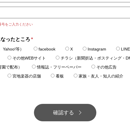
番号をご入力ください
になったところ
*
Yahoo!等）
facebook
X
Instagram
LINE
その他WEBサイト
チラシ（新聞折込・ポスティング・D
育園で配布）
情報誌・フリーペーパー
その他広告
宮地楽器の店舗
看板
家族・友人・知人の紹介