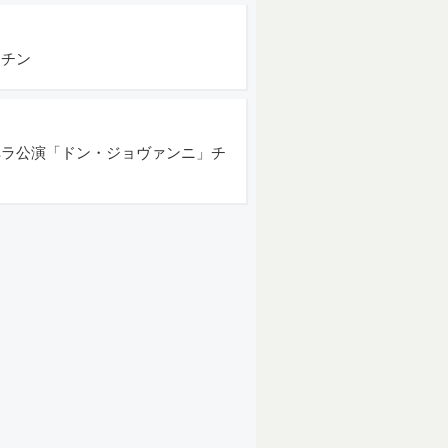
スチン
ペラ公演「ドン・ジョヴァンニ」チ