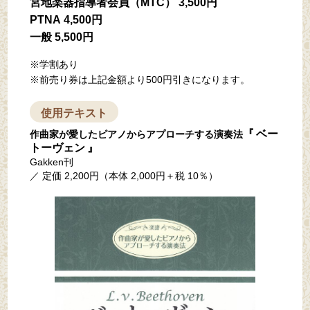
宮地楽器指導者会員（MTC）
3,500円
PTNA
4,500円
一般
5,500円
※学割あり
※前売り券は上記金額より500円引きになります。
使用テキスト
『 ベー
作曲家が愛したピアノからアプローチする演奏法
トーヴェン 』
Gakken刊
／ 定価 2,200円（本体 2,000円＋税 10％）