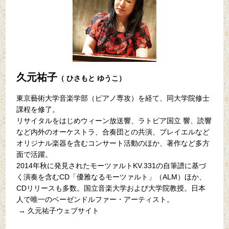
久元祐子
（ ひさもと ゆうこ）
東京藝術大学音楽学部（ピアノ専攻）を経て、同大学院修士
課程を修了。
リサイタルをはじめウィーン放送響、ラトビア国立 響、読響
など内外のオーケストラ、合奏団との共演、プレイエルなど
オリジナル楽器を含むコンサート活動のほか、著作など多方
面で活躍。
2014年秋に発見されたモーツァルトKV.331の自筆譜に基づ
く演奏を含むCD「優雅なるモーツァルト」（ALM）ほか、
CDリリースも多数。国立音楽大学および大学院教授。日本
人で唯一のベーゼンドルファー・アーティスト。
→
久元祐子ウェブサイト