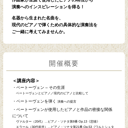
演奏へのインスピレーションを得る！
名器から生まれた名曲を、
現代のピアノで弾くための具体的な演奏法を
ご一緒に考えてみませんか。
開催概要
＜講座内容＞
・ベートーヴェン – その生涯
ベートーヴェンとピアノ／現代のピアノと比較して
・ベートーヴェンを弾く
演奏への提言
・ベートーヴェンが使用したピアノと作品の密接な関係
について
ヴァルター（20代）…ピアノ・ソナタ第8番 Op.13《悲愴》
エラール（30代前半）…ピアノ・ソナタ第21番 Op.53《ワルトシュタ