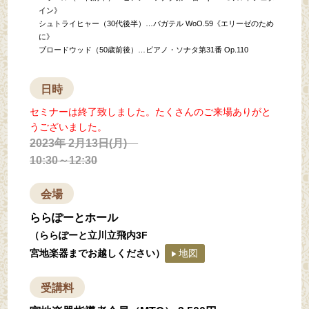
イン》
シュトライヒャー（30代後半）…バガテル WoO.59《エリーゼのため
に》
ブロードウッド（50歳前後）…ピアノ・ソナタ第31番 Op.110
日時
セミナーは終了致しました。たくさんのご来場ありがと
うございました。
2023年 2月13日(月)
10:30～12:30
会場
ららぽーとホール
（ららぽーと立川立飛内3F
宮地楽器までお越しください）
地図
受講料