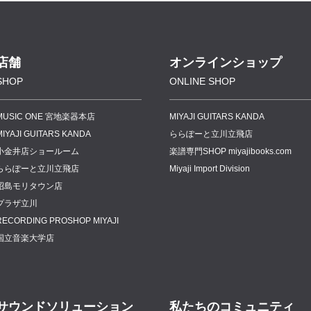
店舗
オンラインショップ
SHOP
ONLINE SHOP
MUSIC ONE 宮地楽器本店
MIYAJI GUITARS KANDA
MIYAJI GUITARS KANDA
ららぽーと立川立飛店
小金井店ショールーム
楽譜専門
SHOP miyajibooks.com
ららぽーと立川立飛店
Miyaji Import Division
昭島モリタウン店
プラザ立川
RECORDING PROSHOP MIYAJI
国立音楽大学店
サウンドソリューション
私たちのコミュニティ