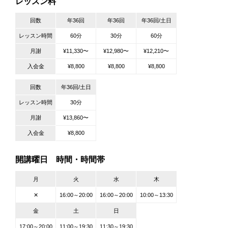
レッスン料
回数
年36回
年36回
年36回/土日
レッスン時間
60分
30分
60分
月謝
¥11,330〜
¥12,980〜
¥12,210〜
入会金
¥8,800
¥8,800
¥8,800
回数
年36回/土日
レッスン時間
30分
月謝
¥13,860〜
入会金
¥8,800
開講曜日 時間・時間帯
月
火
水
木
✕
16:00～20:00
16:00～20:00
10:00～13:30
金
土
日
17:00～20:00
11:00～19:30
11:30～19:30