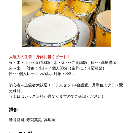
大迫力の生音！身体に響くビート！
火・木・土･･･澁谷講師 水・金･･･寺岡講師 日･･･高垣講師
火～土･･･対象：小1～／個人30分（空枠により応相談）
日･･･個人レッスンのみ／対象：小3～
初心者～上級者大歓迎！ドラムセット4台設置。月単位でクラス変
更可能。
（土日はレッスン料が異なりますのでご確認ください）
講師
澁谷健司
寺岡英晃
高垣薫