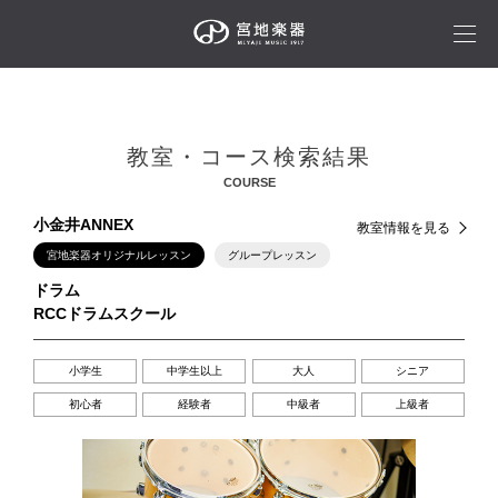
教室・コース検索結果
COURSE
小金井ANNEX
教室情報を見る
宮地楽器オリジナルレッスン
グループレッスン
ドラム
RCCドラムスクール
小学生
中学生以上
大人
シニア
初心者
経験者
中級者
上級者