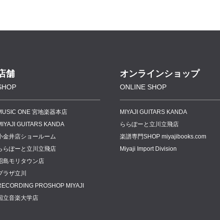
店舗
オンラインショップ
SHOP
ONLINE SHOP
MUSIC ONE 宮地楽器本店
MIYAJI GUITARS KANDA
MIYAJI GUITARS KANDA
ららぽーと立川立飛店
小金井店ショールーム
楽譜専門
SHOP miyajibooks.com
ららぽーと立川立飛店
Miyaji Import Division
昭島モリタウン店
プラザ立川
RECORDING PROSHOP MIYAJI
国立音楽大学店