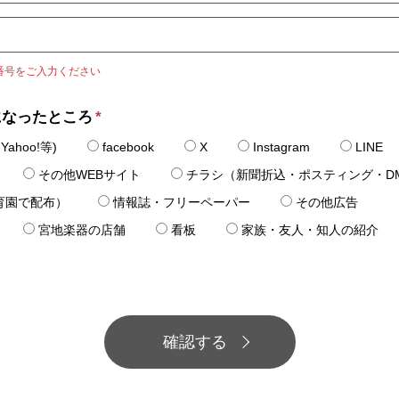
番号をご入力ください
になったところ
*
ahoo!等)
facebook
X
Instagram
LINE
その他WEBサイト
チラシ（新聞折込・ポスティング・D
育園で配布）
情報誌・フリーペーパー
その他広告
宮地楽器の店舗
看板
家族・友人・知人の紹介