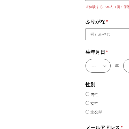
※体験するご本人（例：保
ふりがな
*
生年月日
*
年
性別
男性
女性
非公開
メールアドレス
*