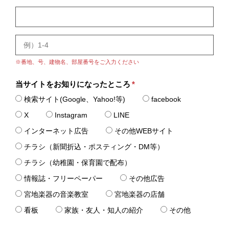
※番地、号、建物名、部屋番号をご入力ください
当サイトをお知りになったところ
*
検索サイト(Google、Yahoo!等)
facebook
X
Instagram
LINE
インターネット広告
その他WEBサイト
チラシ（新聞折込・ポスティング・DM等）
チラシ（幼稚園・保育園で配布）
情報誌・フリーペーパー
その他広告
宮地楽器の音楽教室
宮地楽器の店舗
看板
家族・友人・知人の紹介
その他