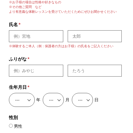
※お子様の場合は性格や好きなもの
※その他ご質問 など
より有意義な体験レッスンを受けていただくためにぜひお聞かせください
氏名
*
※体験するご本人（例：保護者の方はお子様）の氏名をご記入ください
ふりがな
*
生年月日
*
年
月
日
性別
男性