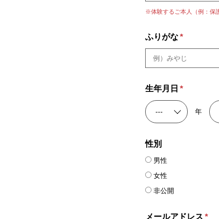
※体験するご本人（例：保
ふりがな
*
生年月日
*
年
性別
男性
女性
非公開
メールアドレス
*