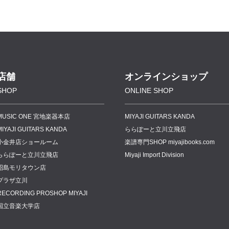
店舗
オンラインショップ
SHOP
ONLINE SHOP
MUSIC ONE 宮地楽器本店
MIYAJI GUITARS KANDA
MIYAJI GUITARS KANDA
ららぽーと立川立飛店
小金井店ショールーム
楽譜専門
SHOP miyajibooks.com
ららぽーと立川立飛店
Miyaji Import Division
昭島モリタウン店
プラザ立川
RECORDING PROSHOP MIYAJI
国立音楽大学店