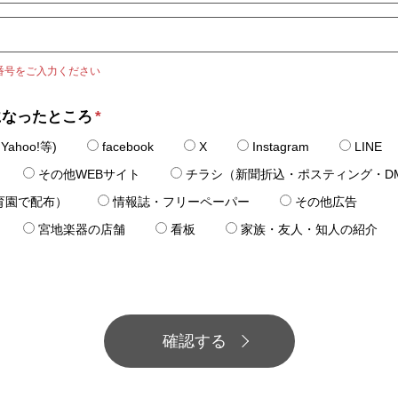
番号をご入力ください
になったところ
*
ahoo!等)
facebook
X
Instagram
LINE
その他WEBサイト
チラシ（新聞折込・ポスティング・D
育園で配布）
情報誌・フリーペーパー
その他広告
宮地楽器の店舗
看板
家族・友人・知人の紹介