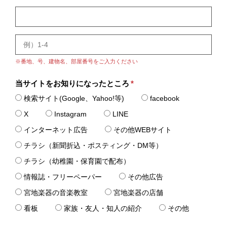
※番地、号、建物名、部屋番号をご入力ください
当サイトをお知りになったところ
*
検索サイト(Google、Yahoo!等)
facebook
X
Instagram
LINE
インターネット広告
その他WEBサイト
チラシ（新聞折込・ポスティング・DM等）
チラシ（幼稚園・保育園で配布）
情報誌・フリーペーパー
その他広告
宮地楽器の音楽教室
宮地楽器の店舗
看板
家族・友人・知人の紹介
その他