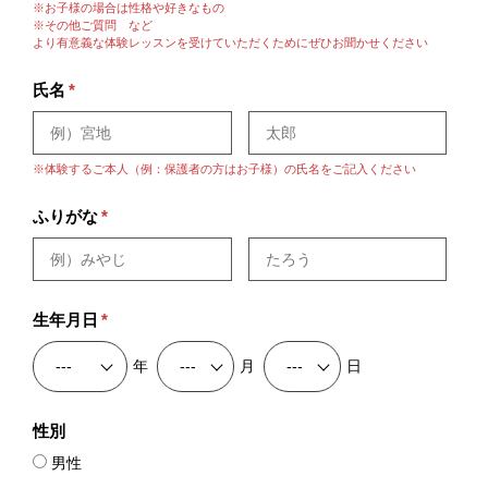
※お子様の場合は性格や好きなもの
※その他ご質問 など
より有意義な体験レッスンを受けていただくためにぜひお聞かせください
氏名
*
※体験するご本人（例：保護者の方はお子様）の氏名をご記入ください
ふりがな
*
生年月日
*
年
月
日
性別
男性