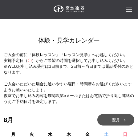
体験・見学カレンダー
ご入会の前に「体験レッスン」「レッスン見学」へお越しください。
実施予定日（
〇
）からご希望の時間を選択してお申し込みください。
※WEBお申し込み受付は3日前まで、2日前～当日までは電話受付のみと
なります。
ご入会いただいた場合に通いやすい曜日・時間帯をお選びくださいます
ようお願いいたします。
教室でお申し込み内容を確認次第eメールまたはお電話で折り返し連絡の
うえご予約日時を決定します。
8
月
翌月
月
火
水
木
金
土
日