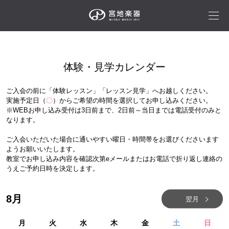
体験・見学カレンダー
ご入会の前に「体験レッスン」「レッスン見学」へお越しください。
実施予定日（
〇
）からご希望の時間を選択してお申し込みください。
※WEBお申し込み受付は3日前まで、2日前～当日までは電話受付のみと
なります。
ご入会いただいた場合に通いやすい曜日・時間帯をお選びくださいます
ようお願いいたします。
教室でお申し込み内容を確認次第eメールまたはお電話で折り返し連絡の
うえご予約日時を決定します。
8
月
翌月
月
火
水
木
金
土
日